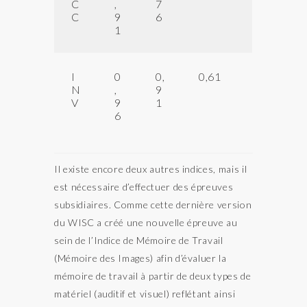
C
,
7
C
9
6
1
I
0
0,
0,61
N
,
9
V
9
1
6
Il existe encore deux autres indices, mais il
est nécessaire d’effectuer des épreuves
subsidiaires. Comme cette dernière version
du WISC a créé une nouvelle épreuve au
sein de l’Indice de Mémoire de Travail
(Mémoire des Images) afin d’évaluer la
mémoire de travail à partir de deux types de
matériel (auditif et visuel) reflétant ainsi