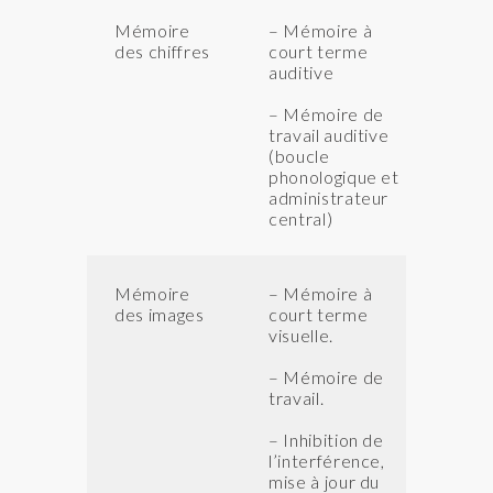
Mémoire
– Mémoire à
QI
des chiffres
court terme
IM
auditive
IC
– Mémoire de
travail auditive
(boucle
phonologique et
administrateur
central)
Mémoire
– Mémoire à
IM
des images
court terme
et
visuelle.
– Mémoire de
travail.
– Inhibition de
l’interférence,
mise à jour du