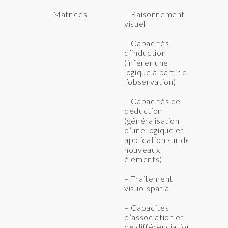
Matrices
– Raisonnement
QI
visuel
IN
IA
– Capacités
d’induction
(inférer une
logique à partir de
l’observation)
– Capacités de
déduction
(généralisation
d’une logique et
application sur de
nouveaux
éléments)
– Traitement
visuo-spatial
– Capacités
d’association et
de différenciation