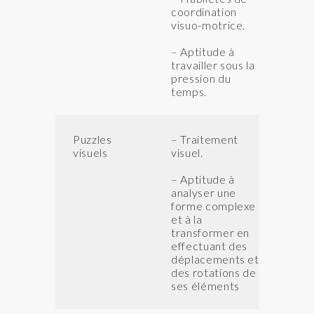
coordination
visuo-motrice.
– Aptitude à
travailler sous la
pression du
temps.
Puzzles
– Traitement
IV
visuels
visuel.
IN
– Aptitude à
analyser une
forme complexe
et à la
transformer en
effectuant des
déplacements et
des rotations de
ses éléments