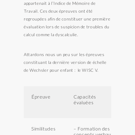
appartenait à l’Indice de Mémoire de
Travail. Ces deux épreuves ont été
regroupées afin de constituer une première
évaluation lors de suspicion de troubles du
calcul comme la dyscalculie.
Attardons nous un peu sur les épreuves
constituant la dernière version de échelle
de Wechsler pour enfant : le WISC V.
Épreuve
Capacités
Ut
évaluées
da
Similitudes
– Formation des
QI
concepts verbaux
et