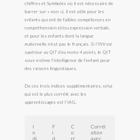
chiffres et Symboles où il est nécessaire de
barrer sur « non »), il est utile pour les
enfants qui ont de faibles compétences en
compréhension et/ou expression verbale,
et pour les enfants dont la langue
maternelle n’est pas le français.
Si l’INV est
supérieur au QIT d’au moins 4 points
, le QIT
sous-estime l’intelligence de l’enfant pour
des raisons linguistiques.
De ces trois indices supplémentaires, celui
qui est le plus corrélé avec les
apprentissages est l’IAG.
I
F
C
Corrél
n
i
o
ation
di
d
rr
avec