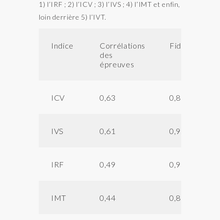
1) l’IRF ; 2) l’ICV ; 3) l’IVS ; 4) l’IMT et enfin,
loin derrière 5) l’IVT.
Indice
Corrélations
Fidélité
des
épreuves
ICV
0,63
0,88
IVS
0,61
0,92
IRF
0,49
0,93
IMT
0,44
0,89