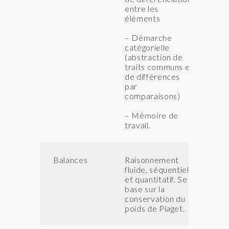
entre les
éléments
– Démarche
catégorielle
(abstraction de
traits communs et
de différences
par
comparaisons)
– Mémoire de
travail.
Balances
Raisonnement
QI
fluide, séquentiel
IN
et quantitatif. Se
IA
base sur la
conservation du
poids de Piaget.