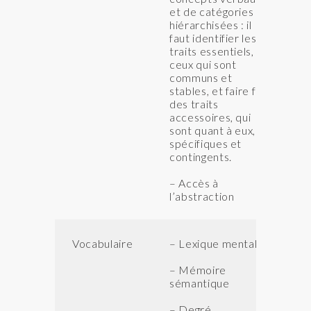
et de catégories
hiérarchisées : il
faut identifier les
traits essentiels,
ceux qui sont
communs et
stables, et faire fi
des traits
accessoires, qui
sont quant à eux,
spécifiques et
contingents.
– Accès à
l’abstraction
Vocabulaire
– Lexique mental
QI
et
– Mémoire
sémantique
– Degré