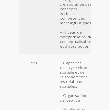
d’élaboration des
concepts
verbaux,
compétences
métalinguistiques
– Niveau de
catégorisation, de
conceptualisation,
et d’abstraction
Cubes
– Capacités
QI
d’analyse visuo-
IN
spatiale et de
IA
raisonnement sur
les relations
spatiales.
– Organisation
perceptive
– Habiletés de