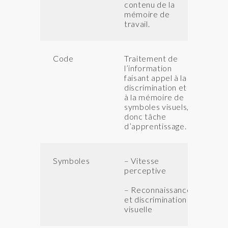
contenu de la
mémoire de
travail.
Code
Traitement de
QI
l’information
IN
faisant appel à la
IA
discrimination et
à la mémoire de
symboles visuels,
donc tâche
d’apprentissage.
Symboles
– Vitesse
IV
perceptive
IC
– Reconnaissance
et discrimination
visuelle