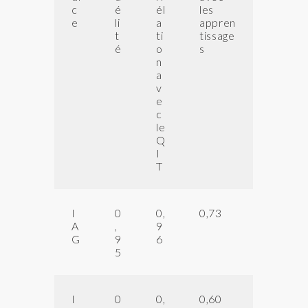
c
é
él
les
e
li
a
appren
t
ti
tissage
é
o
s
n
a
v
e
c
le
Q
I
T
I
0
0,
0,73
A
,
9
G
9
6
5
I
0
0,
0,60