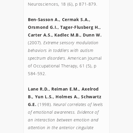
Neurosciences, 18 (6), p 871-879.

Ben-Sasson A., Cermak S.A., 
Orsmond G.I., Tager-Flusberg H., 
Carter A.S., Kadlec M.B., Dunn W. 
(2007). 
Extreme sensory modulation 
behaviors in toddlers with autism 
spectrum disorders. 
American Journal 
of Occupational Therapy, 61 (5), p 
584-592. 

Lane R.D., Reiman E.M., Axelrod 
B., Yun L.S., Holmes A., Schwartz 
G.E. 
(1998). 
Neural correlates of levels 
of emotional awareness. Evidence of 
an interaction between emotion and 
attention in the anterior cingulate 